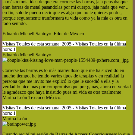
la más remota idea de que era correrse las barras, jaja pensaba que
eran barras de metal pasandolas por mi cuerpo, jaja nada que ver ..
en fin, solo te puedo decir que es algo que no te quieres perder,
porque seguramente tranformará tu vida como ya la mía es otra en
todo sentido.
Eduardo Michell Santoyo. Edo. de México.
Visitas Totales de esta semana: 2005 - Visitas Totales en la última
hora: 1
Eduardo Michell Santoyo
Correrse las barras es lo más maravilloso que me ha sucedido en
mucho tiempo, he tenido varios tipos de terapias y en realidad la
persona que me invito me explicó lo que le sucedió a ella y la
verdad lo hice más por compromiso que por ganas, ahora en verdad
le agradezco que haya insistido pues mi vida es otra totalmente .
Martha León Texcoco México.
Visitas Totales de esta semana: 2005 - Visitas Totales en la última
hora: 1
Martha León
Cuando recibí mi sesión de Barras de Access Consciousness lo que