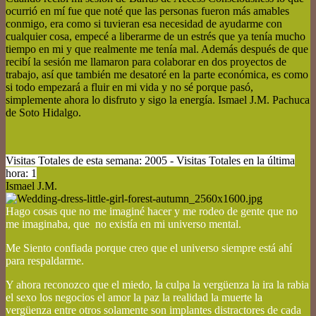
ocurrió en mí fue que noté que las personas fueron más amables
conmigo, era como si tuvieran esa necesidad de ayudarme con
cualquier cosa, empecé a liberarme de un estrés que ya tenía mucho
tiempo en mi y que realmente me tenía mal. Además después de que
recibí la sesión me llamaron para colaborar en dos proyectos de
trabajo, así que también me desatoré en la parte económica, es como
si todo empezará a fluir en mi vida y no sé porque pasó,
simplemente ahora lo disfruto y sigo la energía. Ismael J.M. Pachuca
de Soto Hidalgo.
Visitas Totales de esta semana: 2005 - Visitas Totales en la última
hora: 1
Ismael J.M.
Hago cosas que no me imaginé hacer y me rodeo de gente que no
me imaginaba, que no existía en mi universo mental.
Me Siento confiada porque creo que el universo siempre está ahí
para respaldarme.
Y ahora reconozco que el miedo, la culpa la vergüenza la ira la rabia
el sexo los negocios el amor la paz la realidad la muerte la
vergüenza entre otros solamente son implantes distractores de cada