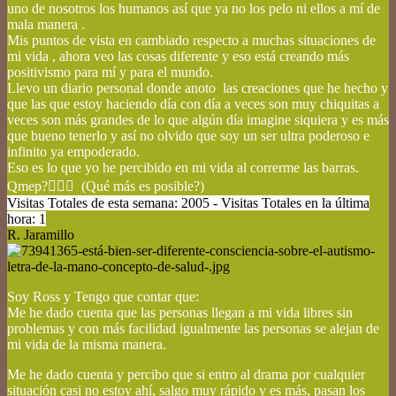
uno de nosotros los humanos así que ya no los pelo ni ellos a mí de
mala manera .
Mis puntos de vista en cambiado respecto a muchas situaciones de
mi vida , ahora veo las cosas diferente y eso está creando más
positivismo para mí y para el mundo.
Llevo un diario personal donde anoto las creaciones que he hecho y
que las que estoy haciendo día con día a veces son muy chiquitas a
veces son más grandes de lo que algún día imagine siquiera y es más
que bueno tenerlo y así no olvido que soy un ser ultra poderoso e
infinito ya empoderado.
Eso es lo que yo he percibido en mi vida al correrme las barras.
Qmep?💆🏼‍♀ (Qué más es posible?)
Visitas Totales de esta semana: 2005 - Visitas Totales en la última
hora: 1
R. Jaramillo
Soy Ross y Tengo que contar que:
Me he dado cuenta que las personas llegan a mi vida libres sin
problemas y con más facilidad igualmente las personas se alejan de
mi vida de la misma manera.
Me he dado cuenta y percibo que si entro al drama por cualquier
situación casi no estoy ahí, salgo muy rápido y es más, pasan los