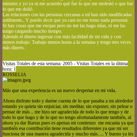
minutos y yo ya ni me acuerdo qué fue lo que me molestó o que fue
lo que me dolió.
Las relaciones con las personas cercanas a mí han sido modificadas
sutilmente., Y puedo decir que ya casi no me tomo nada personal.
Si hay cosas que me enojan pero no me las hago mías, ni me las
traigo cargando mucho tiempo.
Además el dinero ingresar con más facilidad de mi vida y con
menos trabajo.
Trabajo menos horas a la semana y tengo tres veces
más dinero.
Visitas Totales de esta semana: 2005 - Visitas Totales en la última
hora: 1
ROSSELIA
Más que una experiencia es un nuevo despertar en mi vida.
Ahora disfruto todo y darme cuenta de lo que pasaba a mi alrededor
estando yo quieta sin enjuiciar, sin meditar, sin exponer, sin pelear o
pensar de más .. me hizo ser agradecida de todo lo que tengo y de
todo lo que hago y de lo que no tengo afortunadamente también, al
ahora ya dar Barras pues es apenas mi comienzo me encanta ya que
también esa contribución tiene resultados diferentes ya que mi ser
funciona de una manera agradecida y mucho más…. Y bueno ya les