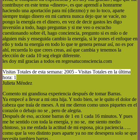
contribuye en este tema «dinero», es que aprendí a honrarme
haciendo una aportación para mí (diezmo) y no lo toco, aparte
siempre traigo dinero en mi cartera nunca dejo que se vacíe, no
pongo la energía en el dinero, en vez de decir gastos les digo
inversión a todo, hago preguntas y si me veo o escucho
cuestionando sobre él, hago conciencia, pregunto si es mío o de
alguien más y enseguida cambio la energía, si le pones el enfoque en
ello y toda tu energía en todo lo que te genera pensar así, no es por
ahí, recuerda lo que crees creas, así que cambia y tenemos la
elección de cada 10 seg elegir diferente.
les doy mil gracias a todos en regresatuconsciencia.com
Visitas Totales de esta semana: 2005 - Visitas Totales en la última
hora: 1
Julieta Méndez
Comento mi grandiosa experiencia después de tomar Barras.
Ya empecé a llevar a mi otra hija. Y todo bien, se le quito el dolor de
cabeza que traía de meses. A mi me dieron como unos piquetes en el
corazón o debajo no se , pero de alegria.
Después de eso, accione barras de 1 en 1 cada 16 minutos. Y pues
me he sentido con toda la energía, y no se, me siento medio
chistoso, ya me enfada la actitud de mi esposa, pica paciencia…..
como que la veo distinto pues aparte ya no me desespera solo se que
necesita tambien barras .