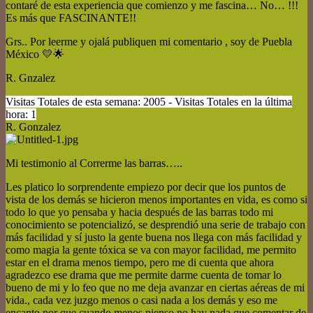
contaré de esta experiencia que comienzo y me fascina… No… !!!
Es más que FASCINANTE!!
Grs.. Por leerme y ojalá publiquen mi comentario , soy de Puebla
México 💛🌟
R. Gnzalez
Visitas Totales de esta semana: 2005 - Visitas Totales en la última
hora: 1
R. Gonzalez
Mi testimonio al Correrme las barras…..
Les platico lo sorprendente empiezo por decir que los puntos de
vista de los demás se hicieron menos importantes en vida, es como si
todo lo que yo pensaba y hacia después de las barras todo mi
conocimiento se potencializó, se desprendió una serie de trabajo con
más facilidad y sí justo la gente buena nos llega con más facilidad y
como magia la gente tóxica se va con mayor facilidad, me permito
estar en el drama menos tiempo, pero me di cuenta que ahora
agradezco ese drama que me permite darme cuenta de tomar lo
bueno de mi y lo feo que no me deja avanzar en ciertas aéreas de mi
vida., cada vez juzgo menos o casi nada a los demás y eso me
encanto por que cuando menos pienso no hay nada que comentar de