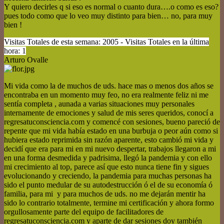
Y quiero decirles q si eso es normal o cuanto dura….o como es eso?
pues todo como que lo veo muy distinto para bien… no, para muy
bien !
Visitas Totales de esta semana: 2005 - Visitas Totales en la última
hora: 1
Arturo Ovalle
Mi vida como la de muchos de uds. hace mas o menos dos años se
encontraba en un momento muy feo, no era realmente feliz ni me
sentía completa , aunada a varias situaciones muy personales
internamente de emociones y salud de mis seres queridos, conocí a
regresatuconsciencia.com y comencé con sesiones, bueno pareció de
repente que mi vida había estado en una burbuja o peor aún como si
hubiera estado reprimida sin razón aparente, esto cambió mi vida y
decidí que era para mi en mi nuevo despertar, trabajos llegaron a mi
en una forma desmedida y padrisima, llegó la pandemia y con ello
mi crecimiento al top, parece así que esto nunca tiene fin y sigues
evolucionando y creciendo, la pandemia para muchas personas ha
sido el punto medular de su autodestrucción ó el de su economía ó
familia, para mi y para muchos de uds. no me dejarán mentir ha
sido lo contrario totalmente, termine mi certificación y ahora formo
orgullosamente parte del equipo de facilitadores de
regresatuconsciencia.com y aparte de dar sesiones doy también