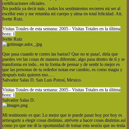
certificaciones oficiales.
No podría ya decir más , todos los sentimientos recorren mi ser al
escribir esto y me retumba mi cuerpo y alma en total felicidad. Att.
Ivette Ruiz.
Visitas Totales de esta semana: 2005 - Visitas Totales en la última
hora: 1
Ivette Ruiz
Que pasa cuando te corres las barras? Que no te pasa!, diría que
puedes ver las cosas de manera diferente, algo pasa dentro de tí y se
transforma en todo.. en tu forma de pensar y de sentir lo mejor es
que las personas de tu rededor notan ese cambio, es como magia y
después todo quieren eso… .
Salvador Salas D. San Luis Potosí, Mexico.
Visitas Totales de esta semana: 2005 - Visitas Totales en la última
hora: 1
Salvador Salas D.
Mi testimonio es que: Lo mejor que te puede pasar hoy por hoy es
arriesgarte a elegir cosas distintas, atrévete a hacer cosas distintas así
como yo que me di la oportunidad de tomar esta sesión que no tenía