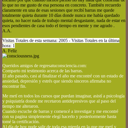
lo que no me gusto de esa persona en concreto. También recuerdo
claramente en una de esas sesiones que recibí barras me quede
totalmente quieta durante 10 días donde nunca me había quedado
quieta, no hacer nada de trabajo mental desgastante, nada de estar en
esos pendientes de casa todo el tiempo en mente y me agrado .
A.A.
Visitas Totales de esta semana: 2005 - Visitas Totales en la última
hora: 1
A. Feliz
Queridos amigos de regresatuconsciencia.com:
Comparto mi testimonio acerca de las barras.
El año pasado, casi al finalizar el año me encontré con un estado de
ansiedad, depresión y estrés que siendo sinceros afirmaba no
encontrar fin.
Me metí en todos los cursos que puedan imaginar, asistí a psicología
y psiquiatría donde me recetaron antidepresivos que al paso del
tiempo me alteraron.
Cuando escuche de barras y comencé a investigar y me encontré
con su pagina simplemente elegí hacerlo y posteriormente hasta
tomé la certificación.
Al día de hoy pude salir de toda esa mierda en la que me metí y