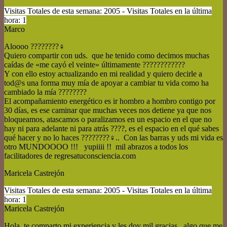
Visitas Totales de esta semana: 2005 - Visitas Totales en la última
hora: 1
Marco
Aloooo ????????‍♀
Quiero compartir con uds. que he tenido como decimos muchas
caídas de «me cayó el veinte» últimamente ????????????
Y con ello estoy actualizando en mi realidad y quiero decirle a
tod@s una forma muy mía de apoyar a cambiar tu vida como ha
cambiado la mía ????????
El acompañamiento energético es ir hombro a hombro contigo por
30 días, es ese caminar que muchas veces nos detiene ya que nos
bloqueamos, atascamos o paralizamos en un espacio en el que no
hay ni para adelante ni para atrás ????, es el espacio en el qué sabes
qué hacer y no lo haces ????????‍♀.. Con las barras y uds mi vida es
otro MUNDOOOO !!! yupiiii !! mil abrazos a todos los
facilitadores de regresatuconsciencia.com
Maricela Castrejón
Visitas Totales de esta semana: 2005 - Visitas Totales en la última
hora: 1
Maricela Castrejón
Hola, te comparto mi experiencia y les doy mil gracias , algo que me