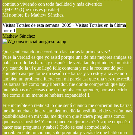
continuo viviendo con toda facilidad y más divertido
QMEP? (Que más es posible)
M
i nombre Es Mathew Sánchez
Visitas Totales de esta semana: 2005 - Visitas Totales en la última
hora: 1
Mathew Sánchez
Que sentí cuando me corrieron las barras la primera vez?
Pues la verdad es que yo asistí porque una de mis mejores amigas se
había corrido las barras y después de verla tan deprimida y tan triste
y y cuando la ví que llegó feliz contenta y me la recomendó por
completo así que tome mi sesión de barras y yo estoy atravesando
también un problema fuerte con mi pareja así que una vez que recibí
las barras fué como muy liberador, fue donde comprendí que hay
muchísimas más cosas que no lograba comprender, por así decirlo
fue como si mi mente se hubiera expandido!!!.
Fué increíble en realidad lo que sentí cuando me corrieron las barras,
me dio mucha calma y también me dió la posibilidad de ver aún más
posibilidades en mi vida, me dijeron que hiciera preguntas como:
que mas es posible? Y como puede mejorar esto? Así que empecé a
hacer esas preguntas y sabes? Todo se está acomodando,
increíblemente funcionan, sólo pregunta y verás de que hablo una