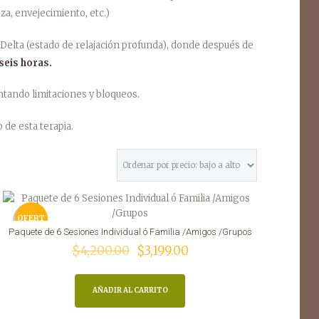
teza, envejecimiento, etc.)
 Delta (estado de relajación profunda), donde después de
seis horas.
tando limitaciones y bloqueos.
de esta terapia.
OFERT
Paquete de 6 Sesiones Individual ó Familia /Amigos /Grupos
El
El
$
4,200.00
$
3,199.00
A
precio
precio
original
actual
AÑADIR AL CARRITO
era:
es:
$4,200.00.
$3,199.00.