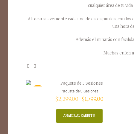
cualquier área de tu vida 
Al tocar suavemente cada uno de estos puntos, con los d
una hora d
Además eliminarás con facilid
Muchas enfermed
Paquete de 3 Sesiones
OFERT
El
El
$
2,299.00
$
1,799.00
precio
precio
A
original
actual
AÑADIR AL CARRITO
era:
es:
$2,299.00.
$1,799.00.