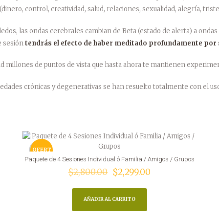
(dinero, control, creatividad, salud, relaciones, sexualidad, alegría, tris
edos, las ondas cerebrales cambian de Beta (estado de alerta) a ondas
e sesión
tendrás el efecto de haber meditado profundamente por 
ad millones de puntos de vista que hasta ahora te mantienen experimen
ades crónicas y degenerativas se han resuelto totalmente con el uso 
OFERT
Paquete de 4 Sesiones Individual ó Familia / Amigos / Grupos
El
El
$
2,800.00
$
2,299.00
A
precio
precio
original
actual
AÑADIR AL CARRITO
era:
es:
$2,800.00.
$2,299.00.