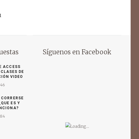
1
uestas
Síguenos en Facebook
E ACCESS
 CLASES DE
CIÓN VIDEO
346
E CORRERSE
¿QUE ES Y
NCIONA?
284