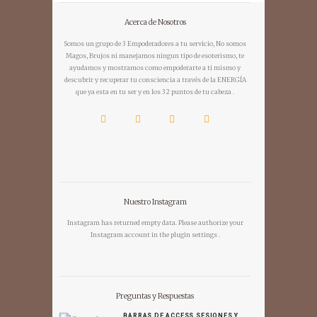
Acerca de Nosotros
Somos un grupo de 3 Empoderadores a tu servicio, No somos
Magos, Brujos ni manejamos ningun tipo de esoterismo, te
ayudamos y mostramos como empoderarte a ti mismo y
descubrir y recuperar tu consciencia a través de la ENERGÍA
que ya esta en tu ser y en los 32 puntos de tu cabeza .
Nuestro Instagram
Instagram has returned empty data. Please authorize your
Instagram account in the
plugin settings
.
Preguntas y Respuestas
BARRAS DE ACCESS SESIONES Y