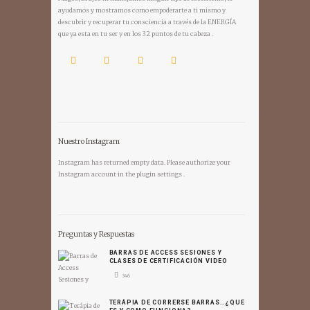
ayudamos y mostramos como empoderarte a ti mismo y
descubrir y recuperar tu consciencia a través de la ENERGÍA
que ya esta en tu ser y en los 32 puntos de tu cabeza .
Nuestro Instagram
Instagram has returned empty data. Please authorize your
Instagram account in the
plugin settings
.
Preguntas y Respuestas
BARRAS DE ACCESS SESIONES Y
CLASES DE CERTIFICACIÓN VIDEO
346
TERÁPIA DE CORRERSE BARRAS..¿QUE