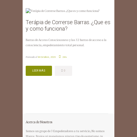
Terápia de Correrse Barras..¿Que es
y como funciona?
Barras de Access Consciousness y las 32 barras de acceso a la
consciencia, empoderamiento total personal.
Posteado el
18 October, 2021
284
LEER MÁS
0
LEER MÁS
0
Acerca de Nosotros
Somos un grupo de 3 Empoderadores a tu servicio, No somos
Magos, Brujos ni manejamos ningun tipo de esoterismo, te