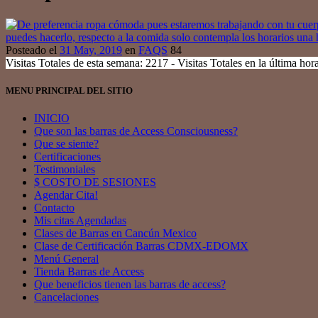
Posteado el
31 May, 2019
en
FAQS
84
Visitas Totales de esta semana: 2217 - Visitas Totales en la última hora
MENU PRINCIPAL DEL SITIO
INICIO
Que son las barras de Access Consciousness?
Que se siente?
Certificaciones
Testimoniales
$ COSTO DE SESIONES
Agendar Cita!
Contacto
Mis citas Agendadas
Clases de Barras en Cancún Mexico
Clase de Certificación Barras CDMX-EDOMX
Menú General
Tienda Barras de Access
Que beneficios tienen las barras de access?
Cancelaciones