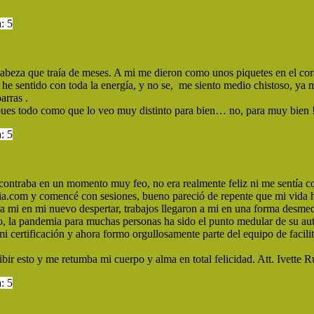
: 5
e cabeza que traía de meses. A mi me dieron como unos piquetes en el cor
he sentido con toda la energía, y no se, me siento medio chistoso, ya 
arras .
pues todo como que lo veo muy distinto para bien… no, para muy bien 
: 5
ntraba en un momento muy feo, no era realmente feliz ni me sentía co
cia.com y comencé con sesiones, bueno pareció de repente que mi vida 
ra mi en mi nuevo despertar, trabajos llegaron a mi en una forma desmed
do, la pandemia para muchas personas ha sido el punto medular de su au
mi certificación y ahora formo orgullosamente parte del equipo de facil
ibir esto y me retumba mi cuerpo y alma en total felicidad. Att. Ivette R
: 5