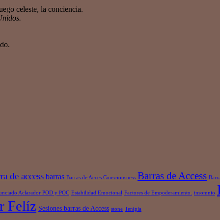
ego celeste, la conciencia.
Unidos.
ndo.
Barras de Access
ra de access
barras
Barras de Acces Consciousness
Barr
unciado Aclarador POD y POC
Estabilidad Emocional
Factores de Empoderamiento.
insomnio
r Felíz
Sesiones barras de Access
stone
Terápia