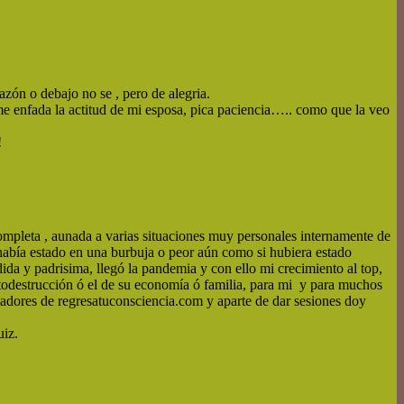
azón o debajo no se , pero de alegria.
me enfada la actitud de mi esposa, pica paciencia….. como que la veo
!
mpleta , aunada a varias situaciones muy personales internamente de
había estado en una burbuja o peor aún como si hubiera estado
ida y padrisima, llegó la pandemia y con ello mi crecimiento al top,
todestrucción ó el de su economía ó familia, para mi y para muchos
itadores de regresatuconsciencia.com y aparte de dar sesiones doy
uiz.