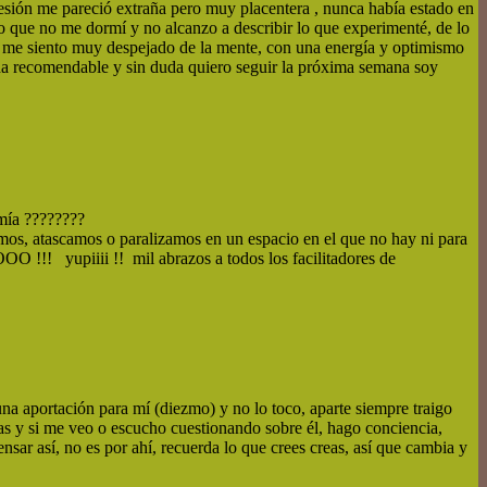
sesión me pareció extraña pero muy placentera , nunca había estado en
o que no me dormí y no alcanzo a describir lo que experimenté, de lo
oy me siento muy despejado de la mente, con una energía y optimismo
da recomendable y sin duda quiero seguir la próxima semana soy
mía ????????
os, atascamos o paralizamos en un espacio en el que no hay ni para
OO !!! yupiiii !! mil abrazos a todos los facilitadores de
na aportación para mí (diezmo) y no lo toco, aparte siempre traigo
tas y si me veo o escucho cuestionando sobre él, hago conciencia,
nsar así, no es por ahí, recuerda lo que crees creas, así que cambia y