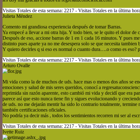
Visitas Totales de esta semana: 2217 - Visitas Totales en la última hora
Julieta Méndez
Comento mi grandiosa experiencia después de tomar Barras.
Ya empecé a llevar a mi otra hija. Y todo bien, se le quito el dolor d
Después de eso, accione barras de 1 en 1 cada 16 minutos. Y pues me 
distinto pues aparte ya no me desespera solo se que necesita tambien b
Y quiero decirles q si eso es normal o cuanto dura….o como es eso? 
Visitas Totales de esta semana: 2217 - Visitas Totales en la última hora
Arturo Ovalle
Mi vida como la de muchos de uds. hace mas o menos dos años se enco
emociones y salud de mis seres queridos, conocí a regresatuconscien
reprimida sin razón aparente, esto cambió mi vida y decidí que era pa
parece así que esto nunca tiene fin y sigues evolucionando y crecien
de uds. no me dejarán mentir ha sido lo contrario totalmente, termine 
también certificaciones oficiales.
No podría ya decir más , todos los sentimientos recorren mi ser al escr
Visitas Totales de esta semana: 2217 - Visitas Totales en la última hora
Ivette Ruiz