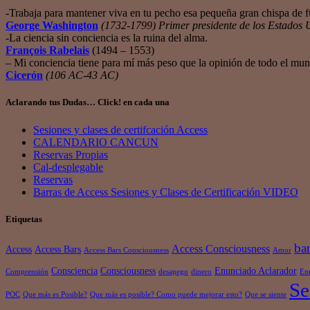
-Trabaja para mantener viva en tu pecho esa pequeña gran chispa de fu
George Washington
(1732-1799) Primer presidente de los Estados 
-La ciencia sin conciencia es la ruina del alma.
François Rabelais
(1494 – 1553)
– Mi conciencia tiene para mí más peso que la opinión de todo el mu
Cicerón
(106 AC-43 AC)
Aclarando tus Dudas… Click! en cada una
Sesiones y clases de certifcación Access
CALENDARIO CANCUN
Reservas Propias
Cal-desplegable
Reservas
Barras de Access Sesiones y Clases de Certificación VIDEO
Etiquetas
bar
Access Consciousness
Access
Access Bars
Access Bars Consciousness
Amor
Consciencia
Consciousness
Enunciado Aclarador
Comprensión
desapego
dinero
En
Se
POC
Que más es Posible?
Que más es posible? Como puede mejorar esto?
Que se siente