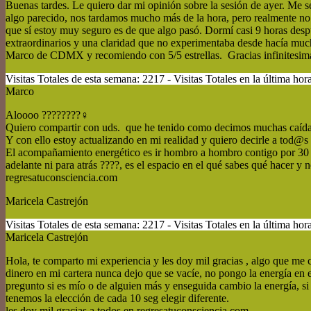
Buenas tardes. Le quiero dar mi opinión sobre la sesión de ayer. Me 
algo parecido, nos tardamos mucho más de la hora, pero realmente no s
que sí estoy muy seguro es de que algo pasó. Dormí casi 9 horas desp
extraordinarios y una claridad que no experimentaba desde hacía muc
Marco de CDMX y recomiendo con 5/5 estrellas. Gracias infinitesim
Visitas Totales de esta semana: 2217 - Visitas Totales en la última hora
Marco
Aloooo ????????‍♀
Quiero compartir con uds. que he tenido como decimos muchas caída
Y con ello estoy actualizando en mi realidad y quiero decirle a tod
El acompañamiento energético es ir hombro a hombro contigo por 30 d
adelante ni para atrás ????, es el espacio en el qué sabes qué hacer 
regresatuconsciencia.com
Maricela Castrejón
Visitas Totales de esta semana: 2217 - Visitas Totales en la última hora
Maricela Castrejón
Hola, te comparto mi experiencia y les doy mil gracias , algo que me 
dinero en mi cartera nunca dejo que se vacíe, no pongo la energía en 
pregunto si es mío o de alguien más y enseguida cambio la energía, si l
tenemos la elección de cada 10 seg elegir diferente.
les doy mil gracias a todos en regresatuconsciencia.com