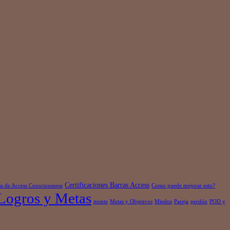
Certificaciones Barras Access
as de Access Consciousness
Como puede mejorar esto?
Logros y Metas
mente
Metas y Objetivos
Miedos
Pareja
perdón
POD y