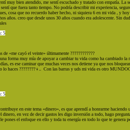
sentí muy bien atendido, me sentí escuchado y tratado con empatía. La 
entí que fuera tanto tiempo. No podría describir mi experiencia, segur
ues, cosa que no recuerdo haber hecho, ni siquiera 6 en mi vida , y h
hos años. creo que desde unos 30 años cuando era adolescente. Sin du
ales
: 5
s de «me cayó el veinte» últimamente ????????????
@s una forma muy mía de apoyar a cambiar tu vida como ha cambiado la 
ías, es ese caminar que muchas veces nos detiene ya que nos bloqueam
y no lo haces ????????‍♀.. Con las barras y uds mi vida es otro MUNDOO
: 5
contribuye en este tema «dinero», es que aprendí a honrarme haciendo u
el dinero, en vez de decir gastos les digo inversión a todo, hago pregun
e pones el enfoque en ello y toda tu energía en todo lo que te genera pe