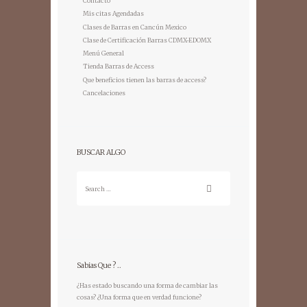
Contacto
Mis citas Agendadas
Clases de Barras en Cancún Mexico
Clase de Certificación Barras CDMX-EDOMX
Menú General
Tienda Barras de Access
Que beneficios tienen las barras de access?
Cancelaciones
BUSCAR ALGO
Sabias Que ? ..
¿Has estado buscando una forma de cambiar las
cosas? ¿Una forma que en verdad funcione?