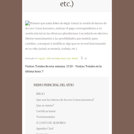
etc.)
Posteado el
5 April, 2019
en
FAQS
,
Hair
,
Our Work
48
Visitas Totales de esta semana: 2320 - Visitas Totales en la
última hora: 7
MENU PRINCIPAL DEL SITIO
INICIO
Que son las barras de Access Consciousness?
Que se siente?
Certificaciones
Testimoniales
$ COSTO DE SESIONES
Agendar Cita!