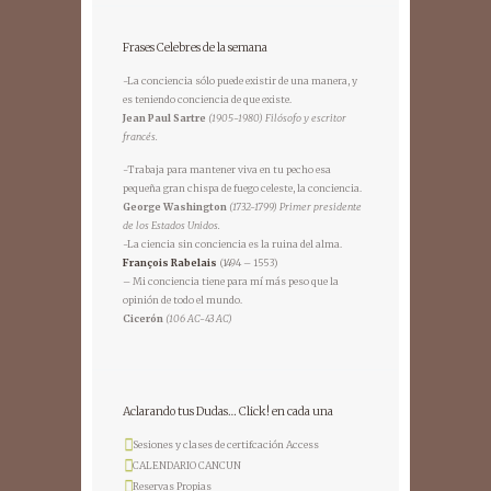
Frases Celebres de la semana
-La conciencia sólo puede existir de una manera, y
es teniendo conciencia de que existe.
Jean Paul Sartre
(1905-1980) Filósofo y escritor
francés.
-Trabaja para mantener viva en tu pecho esa
pequeña gran chispa de fuego celeste, la conciencia.
George Washington
(1732-1799) Primer presidente
de los Estados Unidos.
-La ciencia sin conciencia es la ruina del alma.
François Rabelais
(1494 – 1553)
– Mi conciencia tiene para mí más peso que la
opinión de todo el mundo.
Cicerón
(106 AC-43 AC)
Aclarando tus Dudas… Click! en cada una
Sesiones y clases de certifcación Access
CALENDARIO CANCUN
Reservas Propias