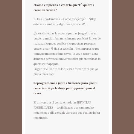
¿Cómo empiezas a crear lo que TÚ quieres
crear en tu vida?
1.- Haz una demanda – Como por ejemplo : “¡Hey,
esto va a cambiar y algo más aparecerá!”..
¿Qué tal si todas las cosas que has juzgado que no
pueden cambiar fueran realmente posibles? En vez de
rechazar lo que es posible y lo que otras personas
pueden crear, ¿? Haz la petición -“No importa lo que
tome, no importa cómo se vea, lo voy a tener”. Esta
demanda permite al universo saber que en realidad lo
quieres y te apoyará.
Pregunta: ¿Cuánto es lo que va a tomar para que yo
pueda tener eso?
Reprogramemos juntos tu mente para que tu
consciencia ya trabaje por tí y para tí y no al
revés.
El universo está consciente de las INFINITAS
POSIBILIDADES – posibilidades que van mucho
mucho más allá de cualquier cosa que pudiste haber
imaginado.