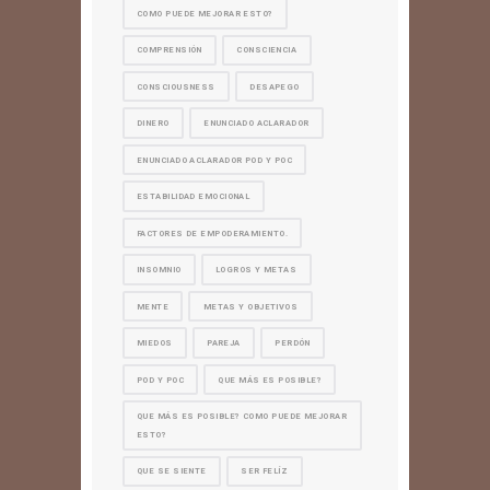
COMO PUEDE MEJORAR ESTO?
COMPRENSIÓN
CONSCIENCIA
CONSCIOUSNESS
DESAPEGO
DINERO
ENUNCIADO ACLARADOR
ENUNCIADO ACLARADOR POD Y POC
ESTABILIDAD EMOCIONAL
FACTORES DE EMPODERAMIENTO.
INSOMNIO
LOGROS Y METAS
MENTE
METAS Y OBJETIVOS
MIEDOS
PAREJA
PERDÓN
POD Y POC
QUE MÁS ES POSIBLE?
QUE MÁS ES POSIBLE? COMO PUEDE MEJORAR
ESTO?
QUE SE SIENTE
SER FELÍZ