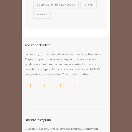
SESIONES BARRAS DE ACCESS
STONE
TERÁPIA
Acerca de Nosotros
Somos un grupo de 3 Empoderadores a tu servicio, No somos
Magos, Brujos ni manejamos ningun tipo de esoterismo, te
ayudamos y mostramos como empoderarte a ti mismo y
descubrir y recuperar tu consciencia a través de la ENERGÍA
que ya esta en tu ser y en los 32 puntos de tu cabeza .
Nuestro Instagram
Instagram has returned empty data. Please authorize your